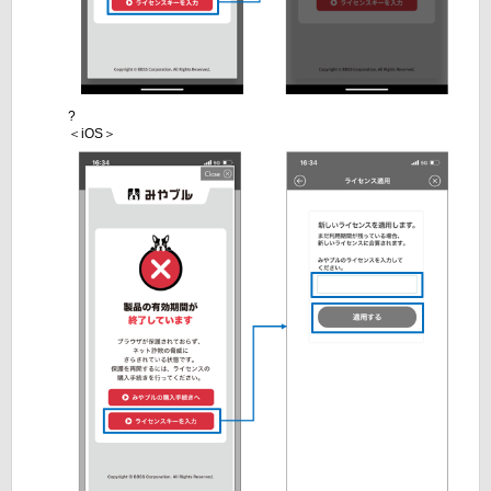
?
＜iOS＞